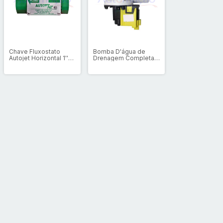
Chave Fluxostato
Bomba D'água de
Autojet Horizontal 1''
Drenagem Completa
Pol.
220vca