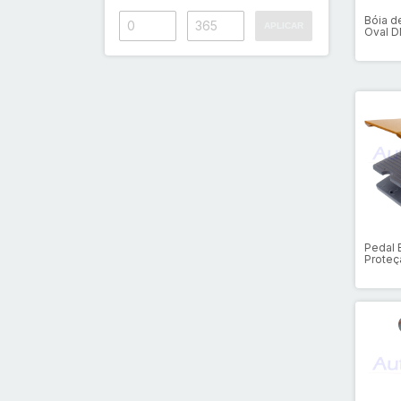
Bóia d
APLICAR
Oval D
Pol.
Pedal 
Proteç
TFS-3