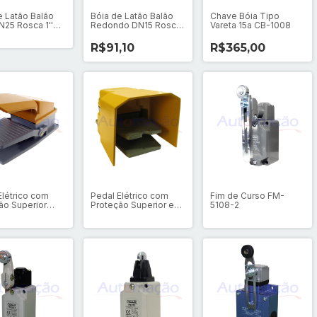
e Latão Balão
Bóia de Latão Balão
Chave Bóia Tipo
N25 Rosca 1''
Redondo DN15 Rosca
Vareta 15a CB-1008
1/2''
R$91,10
R$365,00
Elétrico com
Pedal Elétrico com
Fim de Curso FM-
ão Superior
Proteção Superior e
5108-2
03
Lateral TFS-422