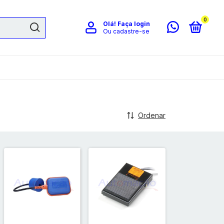
0
Olá!
Faça login
Ou cadastre-se
Ordenar