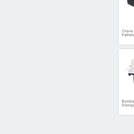
Chave 
Palhet
Bomba
Drena
110vca