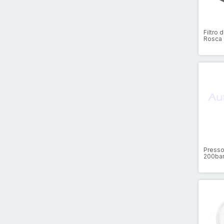
Filtro
Rosca 1
Presso
200bar