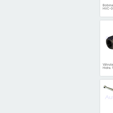
Bobina
HVC-05
Ø19,5
Válvul
Hidra. 