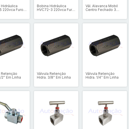
 Hidráulica
Bobina Hidráulica
Vál. Alavanca Mobil
 220vca Furo
HVC72-3 220vca Furo
Centro Fechado 3
mm
Ø22mm
Posições Rosca 3/8''
a Retenção
Válvula Retenção
Válvula Retenção
1/2'' Em Linha
Hidra. 3/8'' Em Linha
Hidra. 1/4'' Em Linha