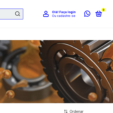
0
Olá!
Faça login
Ou cadastre-se
Ordenar