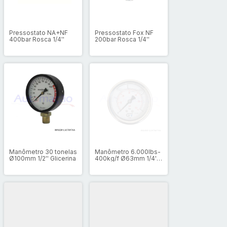
Pressostato NA+NF
Pressostato Fox NF
400bar Rosca 1/4''
200bar Rosca 1/4''
Manômetro 30 tonelas
Manômetro 6.000lbs-
Ø100mm 1/2'' Glicerina
400kg/f Ø63mm 1/4''
Inox Glicerina