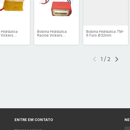
 Hidráulica
Bobina Hidráulica
Bobina Hidráulica TM-
 Vickers
Racine Vickers
6 Furo Ø32mm
a 220vca
Vermelha 220vca
1
/
2
ENTRE EM CONTATO
NE