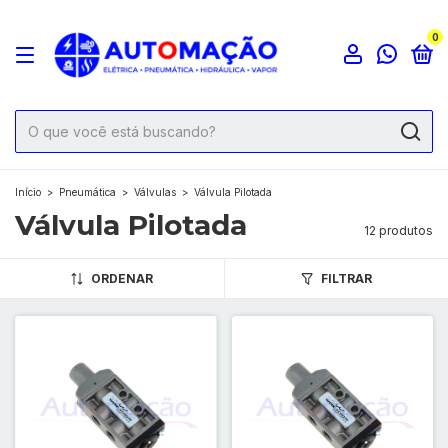
0
Início
>
Pneumática
>
Válvulas
>
Válvula Pilotada
Válvula Pilotada
12 produtos
ORDENAR
FILTRAR