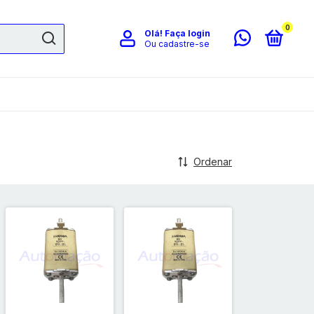
0
Olá!
Faça login
Ou cadastre-se
Ordenar