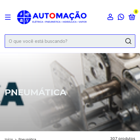
0
PNEUMÁTICA
307 produtos
Início
>
Pneumática