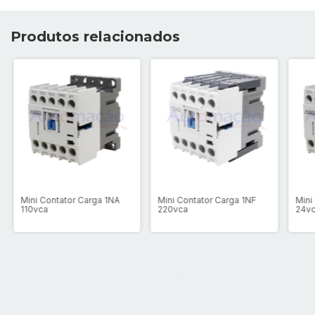
Produtos relacionados
Mini Contator Carga 1NA
Mini Contator Carga 1NF
Mini
110vca
220vca
24v