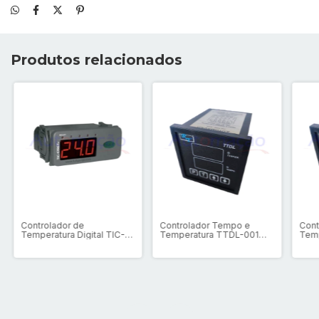
Produtos relacionados
Controlador de
Controlador Tempo e
Cont
Temperatura Digital TIC-17
Temperatura TTDL-001
Temp
RGTi
24v
220